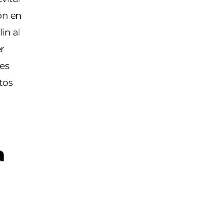
ón en
in al
er
res
tos
a