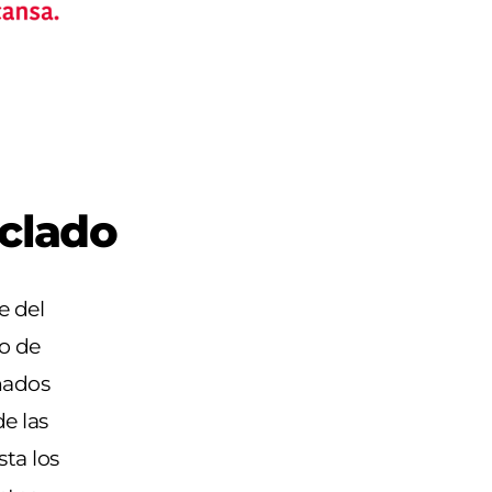
iclado
e del
o de
nados
e las
ta los