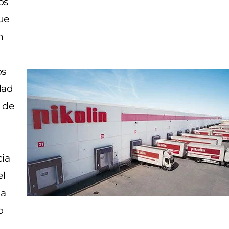
os
ue
n
os
dad
s de
cia
el
la
o