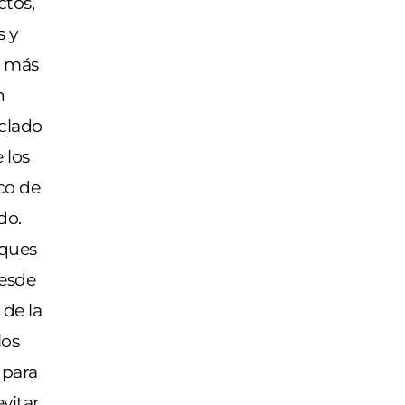
ctos,
s y
, más
n
clado
 los
co de
do.
oques
Desde
 de la
los
 para
vitar