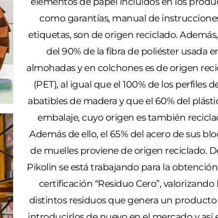
elementos de papel incluidos en los produ
como garantías, manual de instruccione
etiquetas, son de origen reciclado. Además
del 90% de la fibra de poliéster usada e
almohadas y en colchones es de origen reci
(PET), al igual que el 100% de los perfiles de
abatibles de madera y que el 60% del plásti
embalaje, cuyo origen es también recicla
Además de ello, el 65% del acero de sus bl
de muelles proviene de origen reciclado. 
Pikolin se está trabajando para la obtención
certificación “Residuo Cero”, valorizando 
distintos residuos que genera un producto
introducirlos de nuevo en el mercado y así e