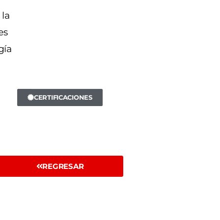
 la
es
gía
CERTIFICACIONES
REGRESAR