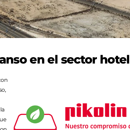
anso en el sector hote
con
so,
la
que
con