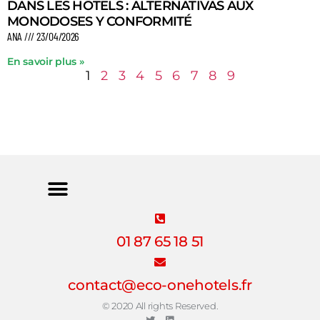
DANS LES HÔTELS : ALTERNATIVAS AUX
MONODOSES Y CONFORMITÉ
ANA
23/04/2026
En savoir plus »
1
2
3
4
5
6
7
8
9
01 87 65 18 51
contact@eco-onehotels.fr
© 2020 All rights Reserved.