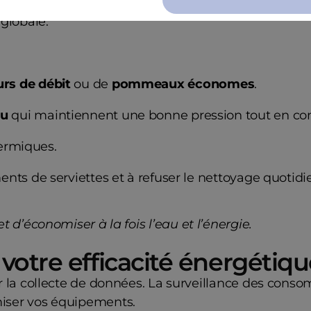
dépenses énergétiques, en particulier avec une occ
 globale.
rs de débit
ou de
pommeaux économes
.
au
qui maintiennent une bonne pression tout en c
hermiques.
ents de serviettes et à refuser le nettoyage quotid
’économiser à la fois l’eau et l’énergie.
r votre efficacité énergétiq
a collecte de données. La surveillance des cons
imiser vos équipements.