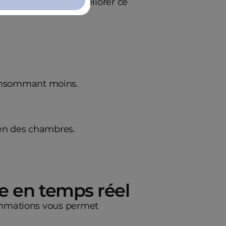
upation élevée. Améliorer ce
onsommant moins.
ien des chambres.
ue en temps réel
ommations vous permet